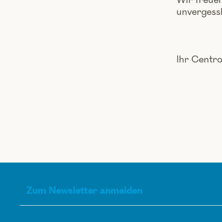
Wir freuen
unvergessl
Ihr Centr