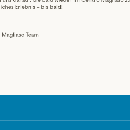
 uns darauf, Sie bald wieder im Centro Magliaso zu t
iches Erlebnis – bis bald!
o Magliaso Team