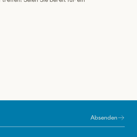
reffen! Seien Sie bereit für ein
Absenden