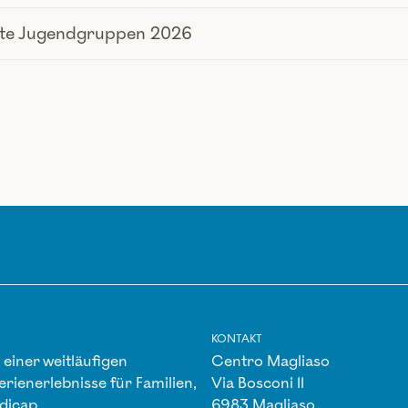
iste Jugendgruppen 2026
KONTAKT
einer weitläufigen
Centro Magliaso
erienerlebnisse für Familien,
Via Bosconi 11
dicap.
6983 Magliaso